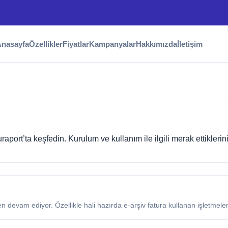
nasayfa
Özellikler
Fiyatlar
Kampanyalar
Hakkımızda
İletişim
aport’ta keşfedin. Kurulum ve kullanım ile ilgili merak ettiklerin
devam ediyor. Özellikle hali hazırda e-arşiv fatura kullanan işletmeler 