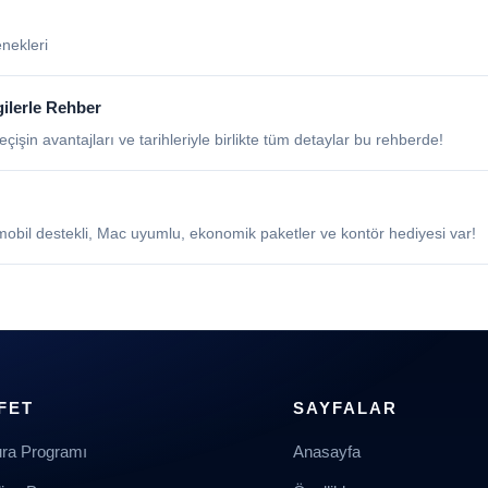
enekleri
gilerle Rehber
şin avantajları ve tarihleriyle birlikte tüm detaylar bu rehberde!
, mobil destekli, Mac uyumlu, ekonomik paketler ve kontör hediyesi var!
FET
SAYFALAR
ura Programı
Anasayfa